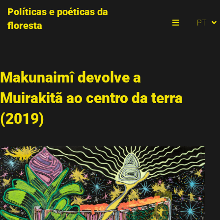
Políticas e poéticas da
ES
PT
floresta
EN
Menu
Makunaimî devolve a
Muirakitã ao centro da terra
(2019)