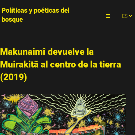
Políticas y poéticas del
PT
ES
EN
bosque
Menu
Makunaimî devuelve la
Muirakitã al centro de la tierra
(2019)