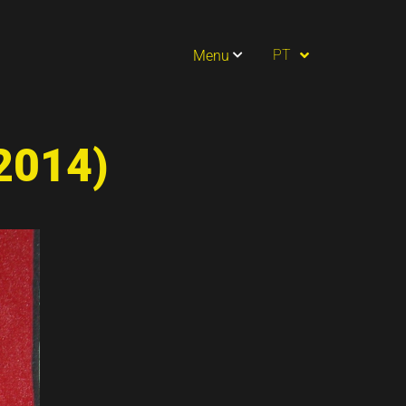
ES
PT
Menu
EN
2014)