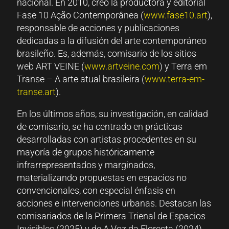
nacional. En 2010, creó la productora y editorial
Fase 10 Ação Contemporânea (
www.fase10.art
),
responsable de acciones y publicaciones
dedicadas a la difusión del arte contemporáneo
brasileño. Es, además, comisario de los sitios
web ART VEINE (
www.artveine.com
) y Terra em
Transe – A arte atual brasileira (
www.terra-em-
transe.art
).
En los últimos años, su investigación, en calidad
de comisario, se ha centrado en prácticas
desarrolladas con artistas procedentes en su
mayoría de grupos históricamente
infrarrepresentados y marginados,
materializando propuestas en espacios no
convencionales, con especial énfasis en
acciones e intervenciones urbanas. Destacan las
comisariados de la Primera Trienal de Espacios
Invisibles (2025) y de A Voz da Floresta (2024),