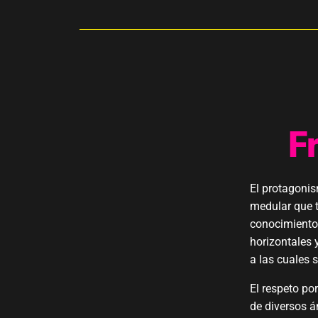
F
El protagonis
medular que t
conocimiento
horizontales 
a las cuales 
El respeto po
de diversos á