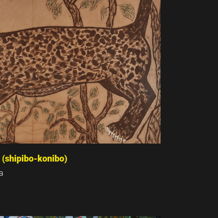
 (shipibo-konibo)
la