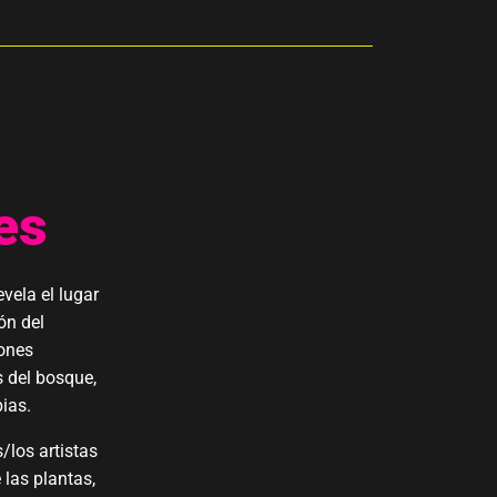
es
vela el lugar
ón del
iones
 del bosque,
ias.
/los artistas
las plantas,