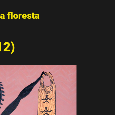
a floresta
12)