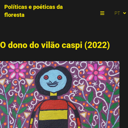
Políticas e poéticas da
ES
PT
floresta
EN
Menu
O dono do vilão caspi (2022)