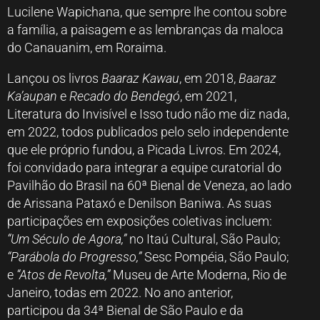
Lucilene Wapichana, que sempre lhe contou sobre
a família, a paisagem e as lembranças da maloca
do Canauanim, em Roraima.
Lançou os livros
Baaraz Kawau
, em 2018,
Baaraz
Ka’aupan
e
Recado do Bendegó
, em 2021,
Literatura do Invisível e Isso tudo não me diz nada,
em 2022, todos publicados pelo selo independente
que ele próprio fundou, a Picada Livros. Em 2024,
foi convidado para integrar a equipe curatorial do
Pavilhão do Brasil na 60ª Bienal de Veneza, ao lado
de Arissana Pataxó e Denilson Baniwa. As suas
participações em exposições coletivas incluem:
“Um Século de Agora,”
no Itaú Cultural, São Paulo;
“Parábola do Progresso,”
Sesc Pompéia, São Paulo;
e
“Atos de Revolta,”
Museu de Arte Moderna, Rio de
Janeiro, todas em 2022. No ano anterior,
participou da 34ª Bienal de São Paulo e da