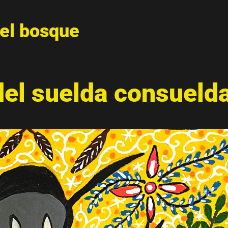
del bosque
del suelda consueld