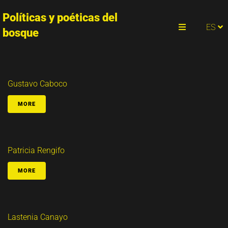
Políticas y poéticas del
PT
ES
EN
bosque
Menu
Gustavo Caboco
MORE
Patricia Rengifo
MORE
Lastenia Canayo