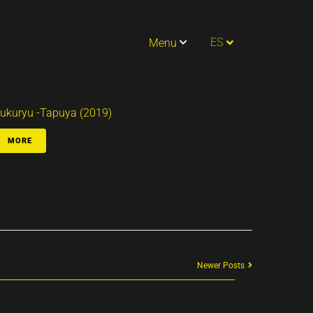
PT
ES
Menu
EN
ukuryu -Tapuya (2019)
MORE
Newer Posts