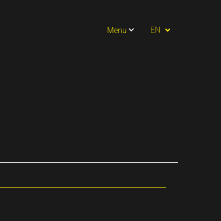
PT
EN
Menu
ES